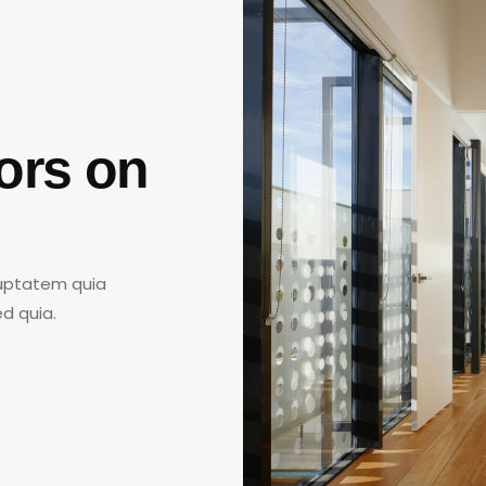
iors on
luptatem quia
ed quia.